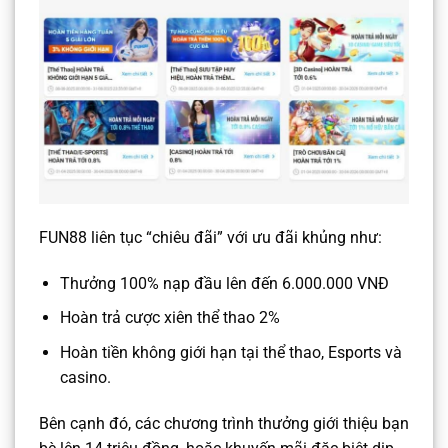
FUN88 liên tục “chiêu đãi” với ưu đãi khủng như:
Thưởng 100% nạp đầu lên đến 6.000.000 VNĐ
Hoàn trả cược xiên thể thao 2%
Hoàn tiền không giới hạn tại thể thao, Esports và
casino.
Bên cạnh đó, các chương trình thưởng giới thiệu bạn