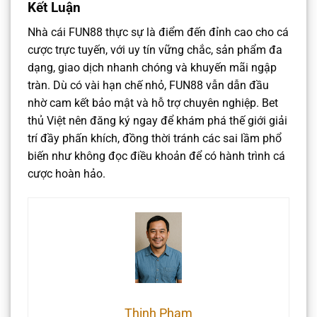
Kết Luận
Nhà cái FUN88 thực sự là điểm đến đỉnh cao cho cá
cược trực tuyến, với uy tín vững chắc, sản phẩm đa
dạng, giao dịch nhanh chóng và khuyến mãi ngập
tràn. Dù có vài hạn chế nhỏ, FUN88 vẫn dẫn đầu
nhờ cam kết bảo mật và hỗ trợ chuyên nghiệp. Bet
thủ Việt nên đăng ký ngay để khám phá thế giới giải
trí đầy phấn khích, đồng thời tránh các sai lầm phổ
biến như không đọc điều khoản để có hành trình cá
cược hoàn hảo.
Thịnh Phạm