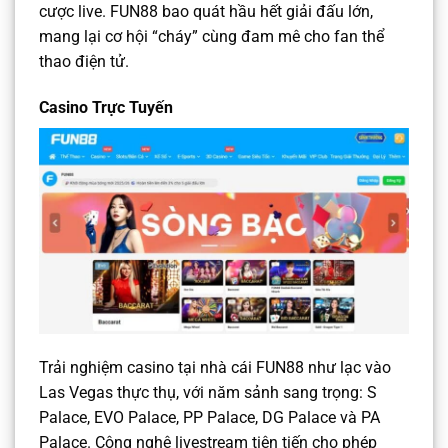
cược live. FUN88 bao quát hầu hết giải đấu lớn,
mang lại cơ hội “cháy” cùng đam mê cho fan thể
thao điện tử.
Casino Trực Tuyến
Trải nghiệm casino tại nhà cái FUN88 như lạc vào
Las Vegas thực thụ, với năm sảnh sang trọng: S
Palace, EVO Palace, PP Palace, DG Palace và PA
Palace. Công nghệ livestream tiên tiến cho phép