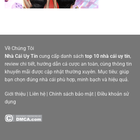
Về Chúng Tôi
Nhà Cái Uy Tín
cung cấp danh sách
top 10 nhà cái uy tín
,
review chi tiết, hướng dẫn cá cược an toàn, cùng thông tin
khuyến mãi được cập nhật thường xuyên. Mục tiêu: giúp
bạn chọn đúng nhà cái phù hợp, minh bạch và hiệu quả.
Giới thiệu
|
Liên hệ
|
Chính sách bảo mật
|
Điều khoản sử
dụng