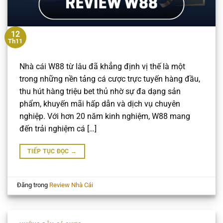
12
Th11
Nhà cái W88 từ lâu đã khẳng định vị thế là một
trong những nền tảng cá cược trực tuyến hàng đầu,
thu hút hàng triệu bet thủ nhờ sự đa dạng sản
phẩm, khuyến mãi hấp dẫn và dịch vụ chuyên
nghiệp. Với hơn 20 năm kinh nghiệm, W88 mang
đến trải nghiệm cá […]
TIẾP TỤC ĐỌC
→
Đăng trong
Review Nhà Cái