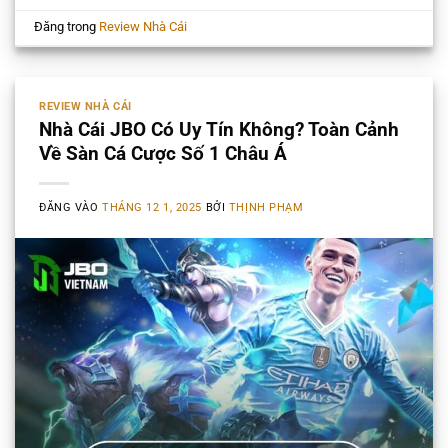
Đăng trong
Review Nhà Cái
REVIEW NHÀ CÁI
Nhà Cái JBO Có Uy Tín Không? Toàn Cảnh
Về Sàn Cá Cược Số 1 Châu Á
ĐĂNG VÀO
THÁNG 12 1, 2025
BỞI
THỊNH PHẠM