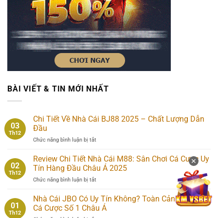
BÀI VIẾT & TIN MỚI NHẤT
Chi Tiết Về Nhà Cái BJ88 2025 – Chất Lượng Dẫn
03
Đầu
Th12
ở
Chức năng bình luận bị tắt
Chi
Tiết
Review Chi Tiết Nhà Cái M88: Sân Chơi Cá Cược Uy
✕
Về
02
Tín Hàng Đầu Châu Á 2025
Nhà
Th12
ở
Chức năng bình luận bị tắt
Cái
Review
BJ88
Chi
Nhà Cái JBO Có Uy Tín Không? Toàn Cảnh Về Sàn
2025
Tiết
01
–
Cá Cược Số 1 Châu Á
Nhà
Th12
Chất