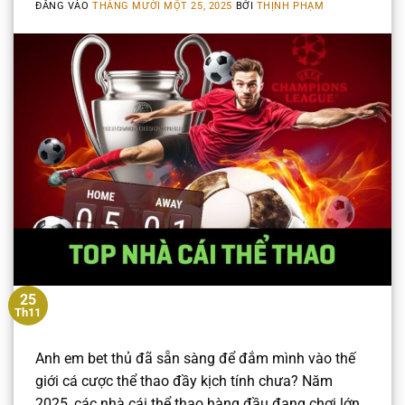
ĐĂNG VÀO
THÁNG MƯỜI MỘT 25, 2025
BỞI
THỊNH PHẠM
25
Th11
Anh em bet thủ đã sẵn sàng để đắm mình vào thế
giới cá cược thể thao đầy kịch tính chưa? Năm
2025, các nhà cái thể thao hàng đầu đang chơi lớn