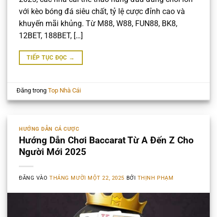
với kèo bóng đá siêu chất, tỷ lệ cược đỉnh cao và
khuyến mãi khủng. Từ M88, W88, FUN88, BK8,
12BET, 188BET, […]
TIẾP TỤC ĐỌC
→
Đăng trong
Top Nhà Cái
HƯỚNG DẪN CÁ CƯỢC
Hướng Dẫn Chơi Baccarat Từ A Đến Z Cho
Người Mới 2025
ĐĂNG VÀO
THÁNG MƯỜI MỘT 22, 2025
BỞI
THỊNH PHẠM