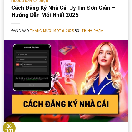
HƯỚNG DẪN CÁ CƯỢC
Cách Đăng Ký Nhà Cái Uy Tín Đơn Giản –
Hướng Dẫn Mới Nhất 2025
ĐĂNG VÀO
THÁNG MƯỜI MỘT 6, 2025
BỞI
THỊNH PHẠM
06
Th11