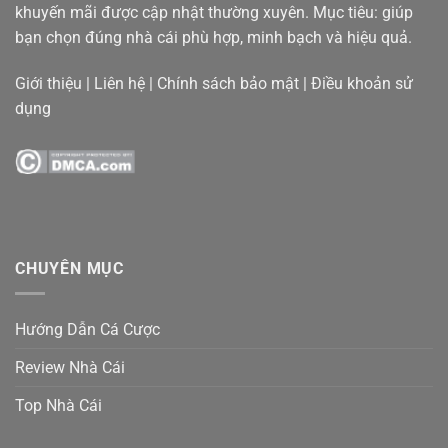
khuyến mãi được cập nhật thường xuyên. Mục tiêu: giúp
bạn chọn đúng nhà cái phù hợp, minh bạch và hiệu quả.
Giới thiệu
|
Liên hệ
|
Chính sách bảo mật
|
Điều khoản sử
dụng
CHUYÊN MỤC
Hướng Dẫn Cá Cược
Review Nhà Cái
Top Nhà Cái