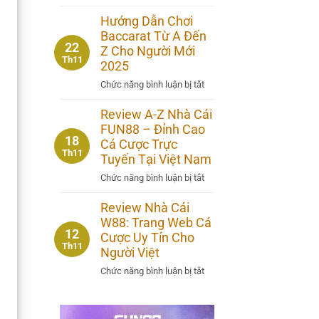
Châu
Top
Cá
Á
Hướng Dẫn Chơi
10
Cược
Nhà
Baccarat Từ A Đến
Uy
22
Cái
Z Cho Người Mới
Tín
Th11
Thể
2025
Hàng
Thao
Đầu
ở
Chức năng bình luận bị tắt
Uy
Châu
Hướng
Tín
Á
Review A-Z Nhà Cái
Dẫn
Nhất
Chơi
FUN88 – Đỉnh Cao
2025:
18
Baccarat
Cá Cược Trực
Chinh
Th11
Từ
Tuyến Tại Việt Nam
Phục
A
Kèo
ở
Chức năng bình luận bị tắt
Đến
Cược
Review
Z
Xanh
Review Nhà Cái
A-
Cho
Chín
Z
W88: Trang Web Cá
Người
12
Nhà
Cược Uy Tín Cho
Mới
Th11
Cái
Người Việt
2025
FUN88
ở
Chức năng bình luận bị tắt
–
Review
Đỉnh
Nhà
Cao
Cái