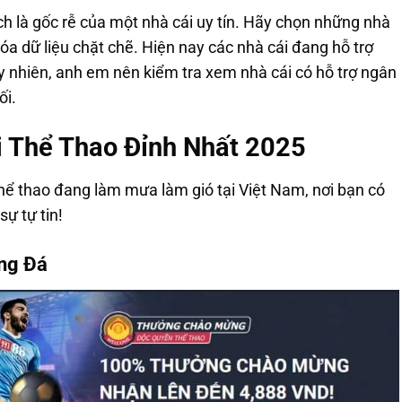
ịch là gốc rễ của một nhà cái uy tín. Hãy chọn những nhà
a dữ liệu chặt chẽ. Hiện nay các nhà cái đang hỗ trợ
y nhiên, anh em nên kiểm tra xem nhà cái có hỗ trợ ngân
ối.
 Thể Thao Đỉnh Nhất 2025
hể thao đang làm mưa làm gió tại Việt Nam, nơi bạn có
ự tự tin!
ng Đá