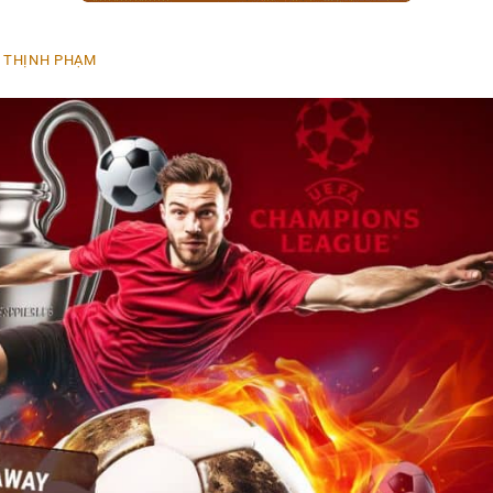
I
THỊNH PHẠM