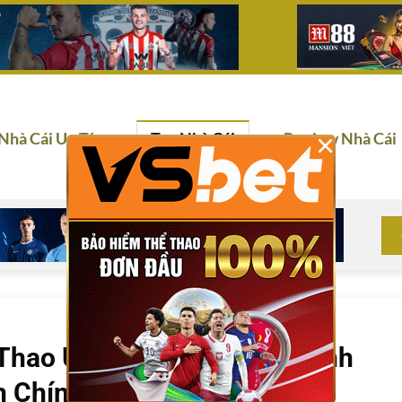
×
Nhà Cái Uy Tín
Top Nhà Cái
Review Nhà Cái
Thao Uy Tín Nhất 2025: Chinh
h Chín