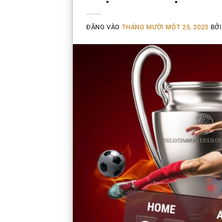
ĐĂNG VÀO
THÁNG MƯỜI MỘT 25, 2025
BỞ