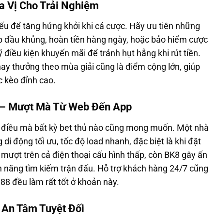
a Vị Cho Trải Nghiệm
iếu để tăng hứng khởi khi cá cược. Hãy ưu tiên những
p đầu khủng, hoàn tiền hàng ngày, hoặc bảo hiểm cược
 điều kiện khuyến mãi để tránh hụt hẫng khi rút tiền.
ay thưởng theo mùa giải cũng là điểm cộng lớn, giúp
 kèo đỉnh cao.
 – Mượt Mà Từ Web Đến App
là điều mà bất kỳ bet thủ nào cũng mong muốn. Một nhà
 di động tối ưu, tốc độ load nhanh, đặc biệt là khi đặt
y mượt trên cả điện thoại cấu hình thấp, còn BK8 gây ấn
nh năng tìm kiếm trận đấu. Hỗ trợ khách hàng 24/7 cũng
88 đều làm rất tốt ở khoản này.
 An Tâm Tuyệt Đối