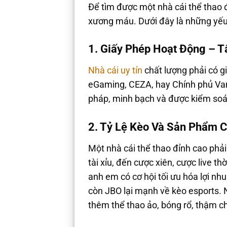
Để tìm được một nhà cái thể thao đ
xương máu. Dưới đây là những yếu 
1. Giấy Phép Hoạt Động – 
Nhà cái uy tín
chất lượng phải có g
eGaming, CEZA, hay Chính phủ Van
pháp, minh bạch và được kiểm soá
2. Tỷ Lệ Kèo Và Sản Phẩm 
Một nhà cái thể thao đỉnh cao phả
tài xỉu, đến cược xiên, cược live th
anh em có cơ hội tối ưu hóa lợi nh
còn JBO lại mạnh về kèo esports. 
thêm thể thao ảo, bóng rổ, thậm c