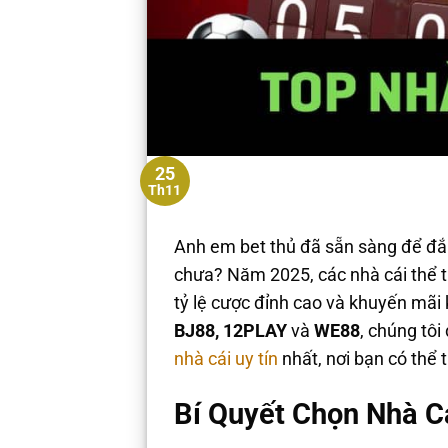
25
Th11
Anh em bet thủ đã sẵn sàng để đắm
chưa? Năm 2025, các nhà cái thể t
tỷ lệ cược đỉnh cao và khuyến mãi
BJ88, 12PLAY
và
WE88
, chúng tô
nhà cái uy tín
nhất, nơi bạn có th
Bí Quyết Chọn Nhà C