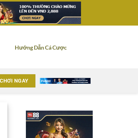
Hướng Dẫn Cá Cược
CHƠI NGAY