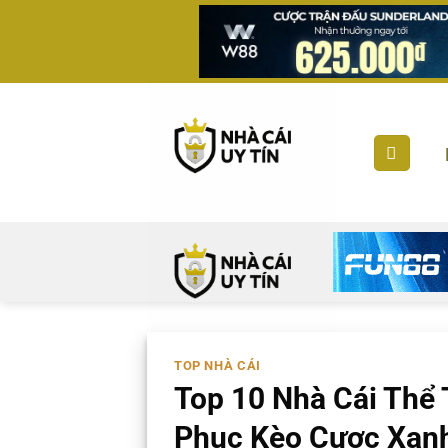
Bỏ
qua
nội
dung
TOP NHÀ CÁI
Top 10 Nhà Cái Thể 
Phục Kèo Cược Xan