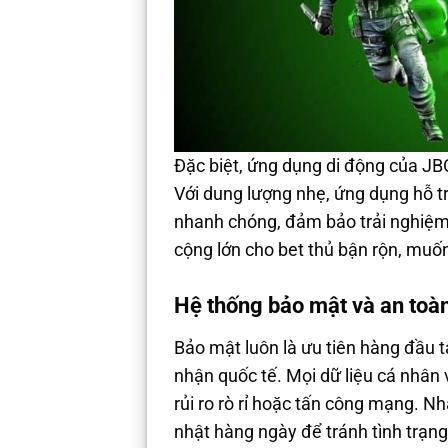
Đặc biệt, ứng dụng di động của JBO
Với dung lượng nhẹ, ứng dụng hỗ tr
nhanh chóng, đảm bảo trải nghiệm 
cộng lớn cho bet thủ bận rộn, muố
Hệ thống bảo mật và an toà
Bảo mật luôn là ưu tiên hàng đầu 
nhận quốc tế. Mọi dữ liệu cá nhân 
rủi ro rò rỉ hoặc tấn công mạng. N
nhật hàng ngày để tránh tình trạn