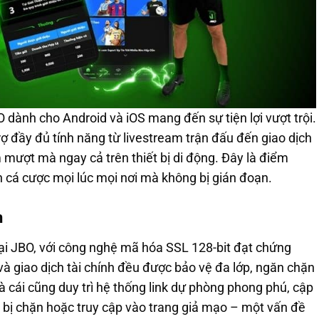
 dành cho Android và iOS mang đến sự tiện lợi vượt trội.
ợ đầy đủ tính năng từ livestream trận đấu đến giao dịch
mượt mà ngay cả trên thiết bị di động. Đây là điểm
n cá cược mọi lúc mọi nơi mà không bị gián đoạn.
n
tại JBO, với công nghệ mã hóa SSL 128-bit đạt chứng
và giao dịch tài chính đều được bảo vệ đa lớp, ngăn chặn
hà cái cũng duy trì hệ thống link dự phòng phong phú, cập
g bị chặn hoặc truy cập vào trang giả mạo – một vấn đề