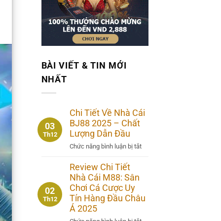
BÀI VIẾT & TIN MỚI
NHẤT
Chi Tiết Về Nhà Cái
BJ88 2025 – Chất
03
Lượng Dẫn Đầu
Th12
ở
Chức năng bình luận bị tắt
Chi
Review Chi Tiết
Tiết
Về
Nhà Cái M88: Sân
Nhà
Chơi Cá Cược Uy
02
Cái
Tín Hàng Đầu Châu
Th12
BJ88
Á 2025
2025
ở