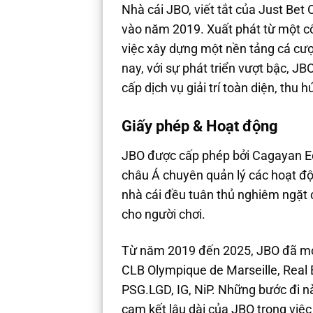
Nhà cái JBO, viết tắt của Just Bet 
vào năm 2019. Xuất phát từ một cô
việc xây dựng một nền tảng cá cượ
nay, với sự phát triển vượt bậc, JB
cấp dịch vụ giải trí toàn diện, thu
Giấy phép & Hoạt động
JBO được cấp phép bởi Cagayan Eco
châu Á chuyên quản lý các hoạt đ
nhà cái đều tuân thủ nghiêm ngặt 
cho người chơi.
Từ năm 2019 đến 2025, JBO đã mở 
CLB Olympique de Marseille, Real 
PSG.LGD, IG, NiP. Những bước đi 
cam kết lâu dài của JBO trong việc