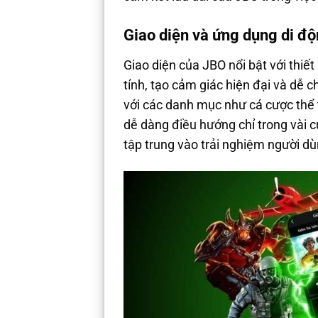
Giao diện và ứng dụng di đ
Giao diện của JBO nổi bật với thi
tính, tạo cảm giác hiện đại và dễ 
với các danh mục như cá cược thể th
dễ dàng điều hướng chỉ trong vài 
tập trung vào trải nghiệm người dù