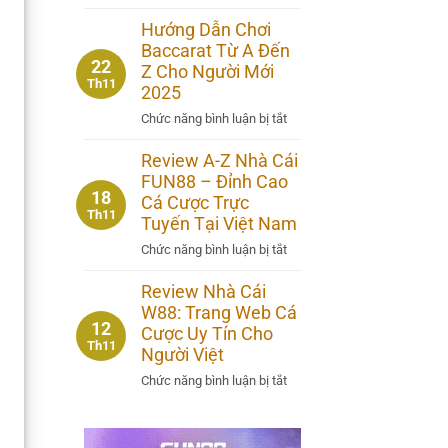
Châu
Top
Cá
Á
Hướng Dẫn Chơi
10
Cược
Nhà
Baccarat Từ A Đến
Uy
22
Cái
Z Cho Người Mới
Tín
Th11
Thể
2025
Hàng
Thao
Đầu
ở
Chức năng bình luận bị tắt
Uy
Châu
Hướng
Tín
Á
Review A-Z Nhà Cái
Dẫn
Nhất
Chơi
FUN88 – Đỉnh Cao
2025:
18
Baccarat
Cá Cược Trực
Chinh
Th11
Từ
Tuyến Tại Việt Nam
Phục
A
Kèo
ở
Chức năng bình luận bị tắt
Đến
Cược
Review
Z
Xanh
Review Nhà Cái
A-
Cho
Chín
Z
W88: Trang Web Cá
Người
12
Nhà
Cược Uy Tín Cho
Mới
Th11
Cái
Người Việt
2025
FUN88
ở
Chức năng bình luận bị tắt
–
Review
Đỉnh
Nhà
Cao
Cái