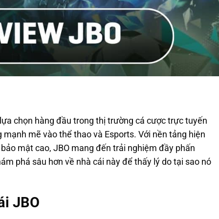
lựa chọn hàng đầu trong thị trường cá cược trực tuyến
ung mạnh mẽ vào thể thao và Esports. Với nền tảng hiện
 bảo mật cao, JBO mang đến trải nghiệm đầy phấn
ám phá sâu hơn về nhà cái này để thấy lý do tại sao nó
ái JBO