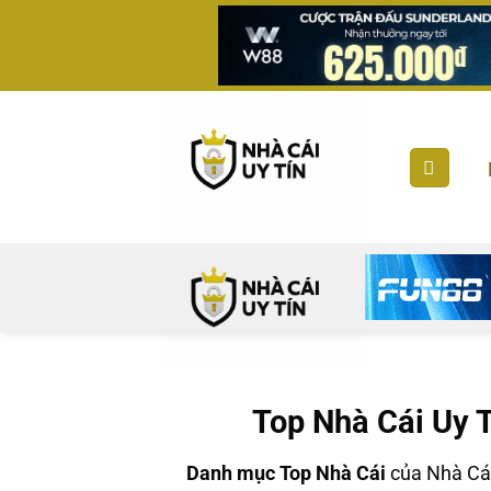
Bỏ
qua
nội
dung
Top Nhà Cái Uy 
Danh mục Top Nhà Cái
của Nhà Cái 