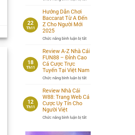
Chơi
Châu
Top
Cá
Á
Hướng Dẫn Chơi
10
Cược
Nhà
Baccarat Từ A Đến
Uy
22
Cái
Z Cho Người Mới
Tín
Th11
Thể
2025
Hàng
Thao
Đầu
ở
Chức năng bình luận bị tắt
Uy
Châu
Hướng
Tín
Á
Review A-Z Nhà Cái
Dẫn
Nhất
Chơi
FUN88 – Đỉnh Cao
2025:
18
Baccarat
Cá Cược Trực
Chinh
Th11
Từ
Tuyến Tại Việt Nam
Phục
A
Kèo
ở
Chức năng bình luận bị tắt
Đến
Cược
Review
Z
Xanh
Review Nhà Cái
A-
Cho
Chín
Z
W88: Trang Web Cá
Người
12
Nhà
Cược Uy Tín Cho
Mới
Th11
Cái
Người Việt
2025
FUN88
ở
Chức năng bình luận bị tắt
–
Review
Đỉnh
Nhà
Cao