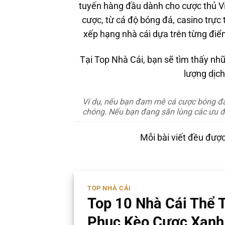
tuyến hàng đầu dành cho cược thủ Vi
cược, từ cá độ bóng đá, casino trực t
xếp hạng nhà cái dựa trên từng điể
Tại Top Nhà Cái, bạn sẽ tìm thấy nhữ
lượng dịch
Ví dụ, nếu bạn đam mê cá cược bóng đá, 
chóng. Nếu bạn đang săn lùng các ưu đ
Mỗi bài viết đều được
TOP NHÀ CÁI
Top 10 Nhà Cái Thể 
Phục Kèo Cược Xanh