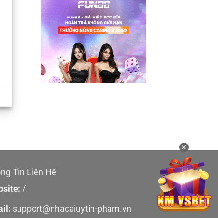
Cái
Cá
W88:
Cược
Trang
Trực
Web
Tuyến
Cá
Tại
Cược
Việt
Uy
Nam
Tín
Cho
Người
Việt
✕
ng Tin Liên Hệ
site:
/
il:
support@nhacaiuytin-pham.vn