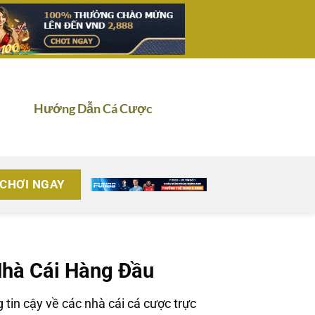
Hướng Dẫn Cá Cược
CHƠI NGAY
Nhà Cái Hàng Đầu
tin cậy về các nhà cái cá cược trực